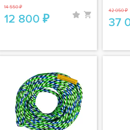
14 550 ₽
42 050 ₽
12 800 ₽
37 