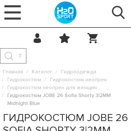
Главная
Каталог
Гидроодежда
Гидрокостюм
Гидрокостюм неопрен
Гидрокостюм неопрен для женщин
Гидрокостюм JOBE 26 Sofia Shorty 3|2MM
Midnight Blue
ГИДРОКОСТЮМ JOBE 26
SOFIA SHORTY 3|2MM