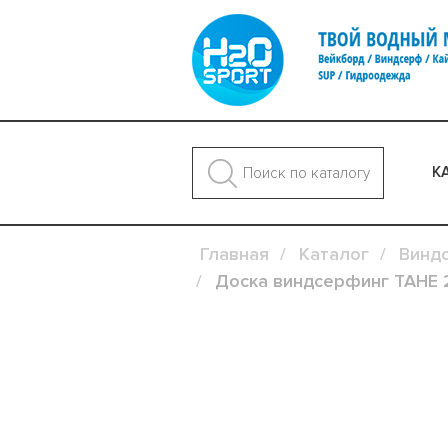
К
Главная
Каталог
Винд
Доска виндсерфинг TAHE 2