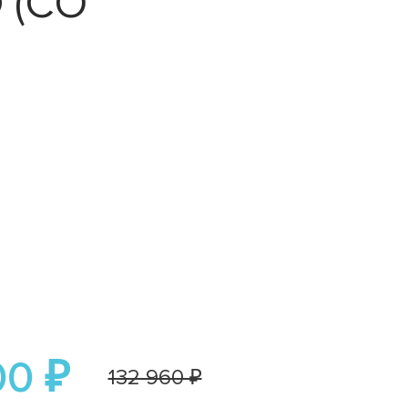
 (СО
00 ₽
132 960 ₽