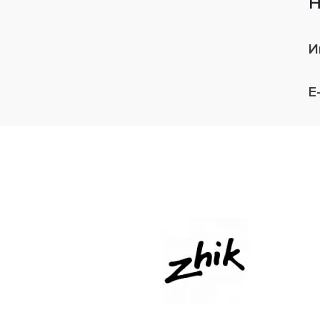
Н
И
E