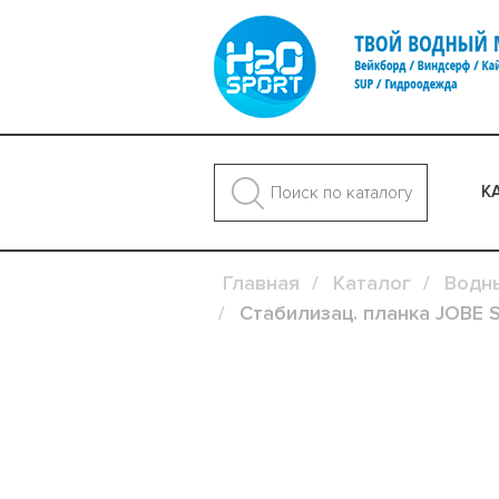
К
Главная
Каталог
Водн
Стабилизац. планка JOBE St