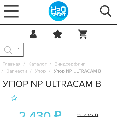
Главная
Каталог
Виндсерфинг
Запчасти
Упор
Упор NP ULTRACAM B
УПОР NP ULTRACAM B
2 430 ₽
2 770 ₽