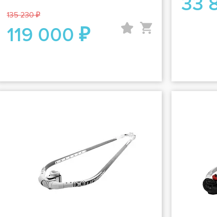
33 
135 230 ₽
119 000 ₽