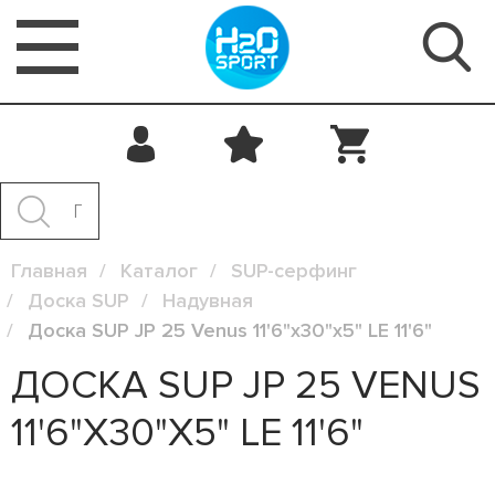
Главная
Каталог
SUP-серфинг
Доска SUP
Надувная
Доска SUP JP 25 Venus 11'6"x30"x5" LE 11'6"
ДОСКА SUP JP 25 VENUS
11'6"X30"X5" LE 11'6"