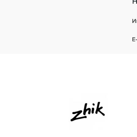
Н
И
E