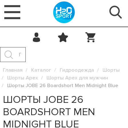
Главная
Каталог
Гидроодежда
Шорты
Шорты Apex
Шорты Apex для мужчин
Шорты JOBE 26 Boardshort Men Midnight Blue
ШОРТЫ JOBE 26
BOARDSHORT MEN
MIDNIGHT BLUE